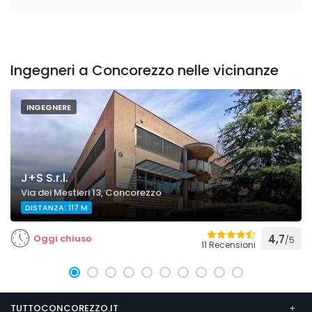
Ingegneri a Concorezzo nelle vicinanze
INGEGNERE
J+S S.r.l.
Via dei Mestieri 13, Concorezzo
DISTANZA: 117 M
Oggi chiuso
4,7
/5
11 Recensioni
TUTTOCONCOREZZO.IT