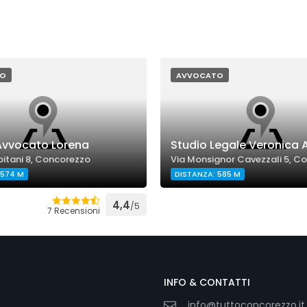
O
AVVOCATO
 Avvocato Lorena
Studio Legale Veronica 
pitani 8, Concorezzo
Via Monsignor Cavezzali 5, C
 574 M
DISTANZA: 585 M
4,4
/5
7 Recensioni
INFO & CONTATTI
info@tuttoconcorezzo.it