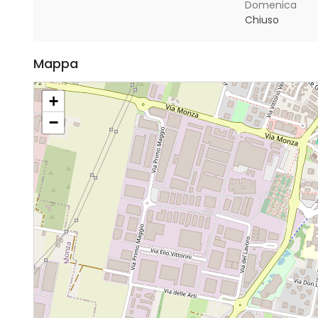
Domenica
Chiuso
Mappa
+
−