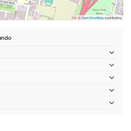
©
OpenStreetMap
contributors
lando