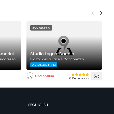
AVVOCATO
Amorini
Studio Legale Daddio
A
oncorezzo
Piazza della Pace 1, Concorezzo
V
DISTANZA: 614 M
Ora chiuso
5
/5
6 Recensioni
SEGUICI SU