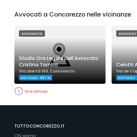
Avvocati a Concorezzo nelle vicinanze
AVVOCATO
AVVOCAT
Studio Ora Legale dell'Avvocato
Cristina Tomba
Celotti
Via Libertà 150, Concorezzo
Via de Ca
DISTANZA: 467 M
DISTANZA:
Ora chiuso
TUTTOCONCOREZZO.IT
Chi siamo