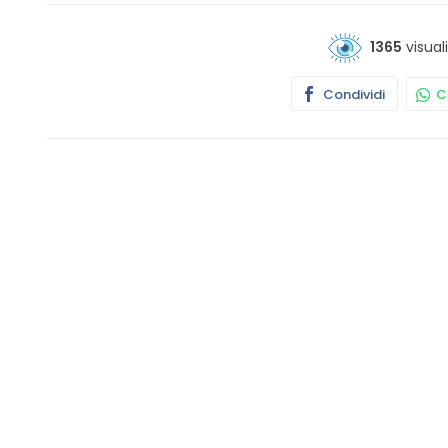
1365
visual
Condividi
Co