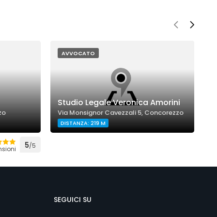
AVVOCATO
Studio Legale Veronica Amorini
C
zo
Via Monsignor Cavezzali 5, Concorezzo
V
DISTANZA: 219 M
5
/5
sioni
SEGUICI SU