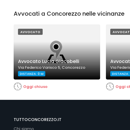
Avvocati a Concorezzo nelle vicinanze
AVVOCATO
AVVOCAT
Avvocato Lucia Giacobelli
Avvocat
Via Federico Varisco 5, Concorezzo
Via Federi
DISTANZA: 0 M
DISTANZA:
Oggi chiuso
Oggi c
TUTTOCONCOREZZO.IT
Chi siamo