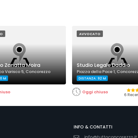
O
AVVOCATO
o Zanatta Moira
Studio Legale Daddio
co Varisco 5, Concorezzo
Piazza della Pace 1, Concorez
 0 M
DISTANZA: 92 M
hiuso
Oggi chiuso
6 Recen
INFO & CONTATTI
info@tuttoconcorezzo.it