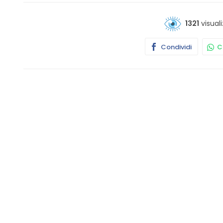
1321
visuali
Condividi
Co