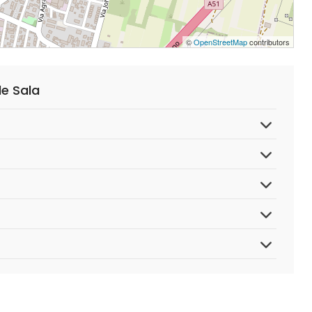
©
OpenStreetMap
contributors
e Sala