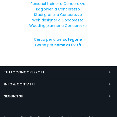
Personal trainer a Concorezzo
Ragionieri a Concorezzo
Studi grafici a Concorezzo
Web designer a Concorezzo
Wedding planner a Concorezzo
Cerca per altre
categorie
Cerca per
nome attività
TUTTOCONCOREZZO.IT
INFO & CONTATTI
SEGUICI SU