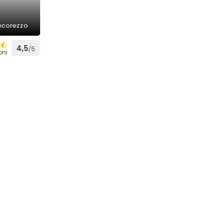
ncorezzo
4,5
/5
oni