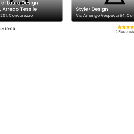
 di Laura Design
i, Arredo Tessile
Style+Design
 201, Concorezzo
Via Amerigo Vespucci 54, Co
le 10:00
2 Recensi