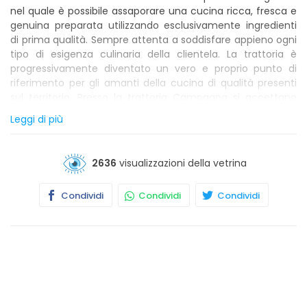
nel quale è possibile assaporare una cucina ricca, fresca e
genuina preparata utilizzando esclusivamente ingredienti
di prima qualità. Sempre attenta a soddisfare appieno ogni
tipo di esigenza culinaria della clientela. La trattoria è
progressivamente diventato un vero e proprio punto di
riferimento per gli amanti della cucina di qualità presenti
sul territorio. Presso la trattoria Campagna si accettano
animali di piccola taglia. Il locale è accessibile ai disabili.
Leggi di più
2636
visualizzazioni della vetrina
Condividi
Condividi
Condividi