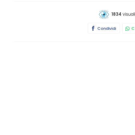
1834
visual
Condividi
Co