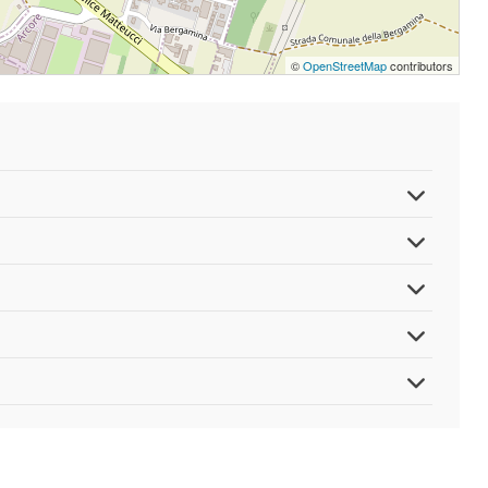
©
OpenStreetMap
contributors