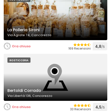
La Polleria Sironi
Via Agrate 74, Concorezzo
Ora chiuso
4,8
/5
169 Recensioni
ROSTICCERIA
Bertoldi Corrado
Via Libertà 136, Concorezzo
Ora chiuso
4,5
/5
33 Recensioni