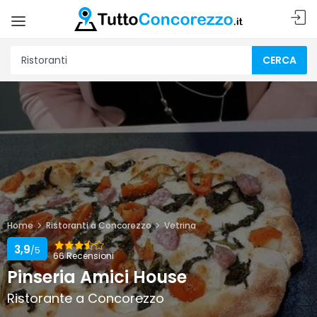
CERCA
Home
Ristoranti a Concorezzo
Vetrina
3,9
/5
66 Recensioni
Pinseria Amici House
Ristorante a Concorezzo