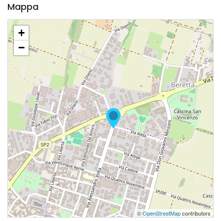
Mappa
+
−
©
OpenStreetMap
contributors