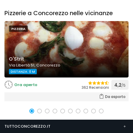
Pizzerie a Concorezzo nelle vicinanze
PIZZERIA
O'Strit
Via Libertà 51, Concorezzo
DISTANZA: 0 M
Ora aperto
4,2
/5
362 Recensioni
Da asporto
TUTTOCONCOREZZO.IT