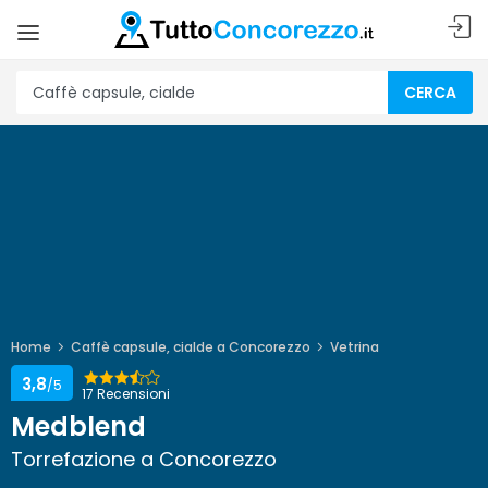
CERCA
Home
Caffè capsule, cialde a Concorezzo
Vetrina
3,8
/5
17 Recensioni
Medblend
Torrefazione a Concorezzo