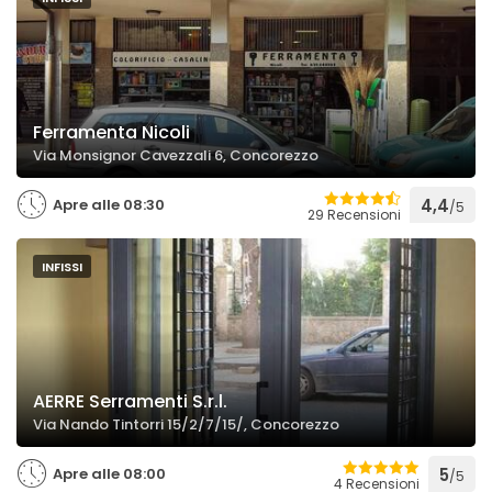
Ferramenta Nicoli
Via Monsignor Cavezzali 6, Concorezzo
Apre alle 08:30
4,4
/5
29 Recensioni
INFISSI
AERRE Serramenti S.r.l.
Via Nando Tintorri 15/2/7/15/, Concorezzo
Apre alle 08:00
5
/5
4 Recensioni