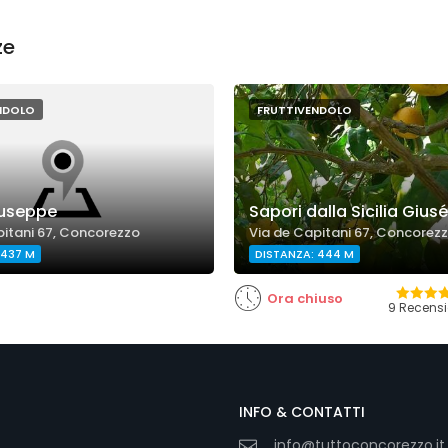
ze
NDOLO
FRUTTIVENDOLO
iuseppe
Sapori dalla Sicilia Giusé
pitani 67, Concorezzo
Via de Capitani 67, Concorez
 437 M
DISTANZA: 444 M
Ora chiuso
9 Recensi
INFO & CONTATTI
info@tuttoconcorezzo.it