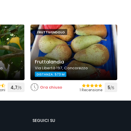
FRUTTIVENDOLO
Fruttalandia
zo
Via Libertà 197, Concorezzo
DISTANZA: 573 M
4,7
Ora chiuso
5
/5
/5
oni
1 Recensione
SEGUICI SU