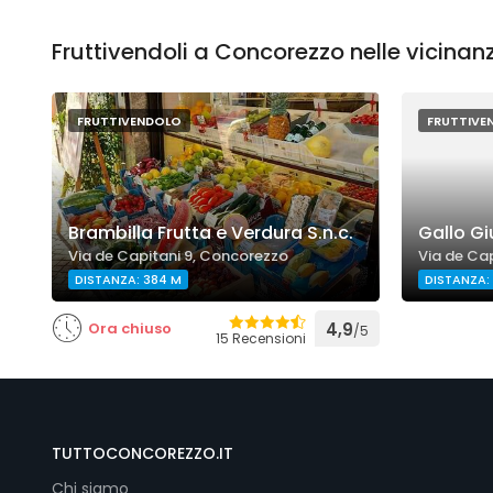
Fruttivendoli a Concorezzo nelle vicinan
FRUTTIVENDOLO
FRUTTIVE
Brambilla Frutta e Verdura S.n.c.
Gallo G
Via de Capitani 9, Concorezzo
Via de Ca
DISTANZA: 384 M
DISTANZA:
Ora chiuso
4,9
/5
15 Recensioni
TUTTOCONCOREZZO.IT
Chi siamo