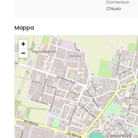
Domenica
Chiuso
Mappa
+
−