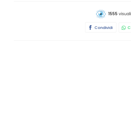
1555
visual
Condividi
Co