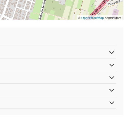
©
OpenStreetMap
contributors