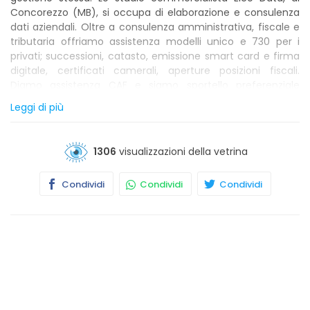
Concorezzo (MB), si occupa di elaborazione e consulenza
dati aziendali. Oltre a consulenza amministrativa, fiscale e
tributaria offriamo assistenza modelli unico e 730 per i
privati; successioni, catasto, emissione smart card e firma
digitale, certificati camerali, aperture posizioni fiscali.
Diamo assistenza CAF e siamo sportello preferenziale
CCIAA e RAO. I nostri clienti possono usufruire di assistenza
Leggi di più
legale, tecnica, notarile e consulenza del lavoro, grazie alla
collaborazione di team qualificato di professionisti.
1306
visualizzazioni della vetrina
Condividi
Condividi
Condividi