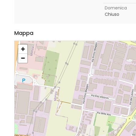
Domenica
Chiuso
Mappa
+
−