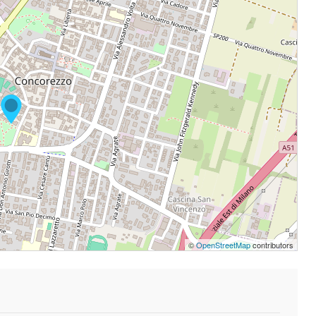
©
OpenStreetMap
contributors