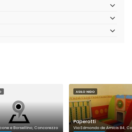
O
ASILO NIDO
Paperotti
cone e Borsellino, Concorezzo
Via Edmondo de Amicis 84, C