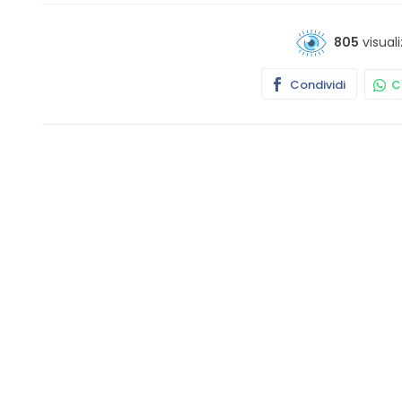
805
visuali
Condividi
Co