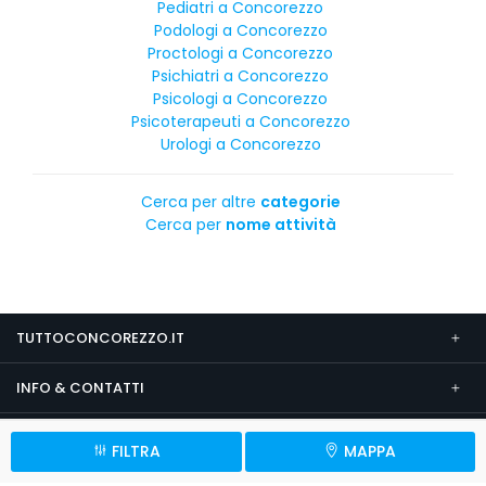
Pediatri a Concorezzo
Podologi a Concorezzo
Proctologi a Concorezzo
Psichiatri a Concorezzo
Psicologi a Concorezzo
Psicoterapeuti a Concorezzo
Urologi a Concorezzo
Cerca per altre
categorie
Cerca per
nome attività
TUTTOCONCOREZZO.IT
INFO & CONTATTI
SEGUICI SU
FILTRA
MAPPA