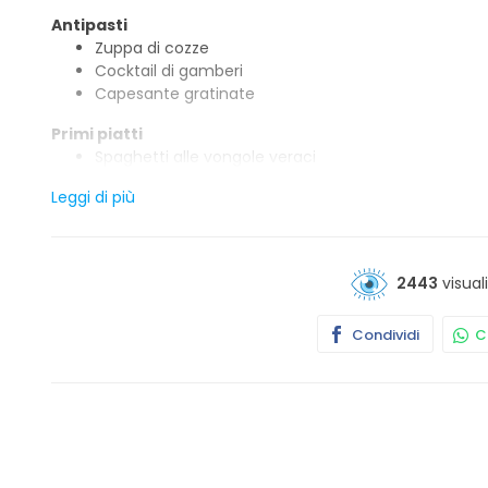
Antipasti
Zuppa di cozze
Cocktail di gamberi
Capesante gratinate
Primi piatti
Spaghetti alle vongole veraci
Risotto ai frutti di mare
Leggi di più
Tagliatelle salmone e gamberetti
Secondi piatti
Grigliata mista di pesce
2443
visual
Frittura mista di pesce
Gamberoni al cognac o alla griglia
Condividi
Co