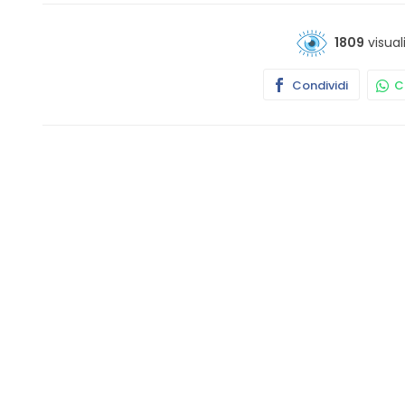
1809
visual
Condividi
Co