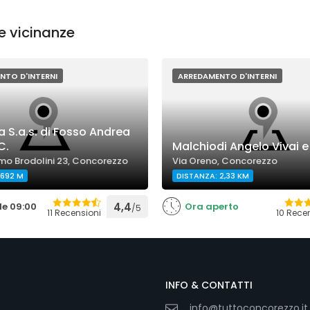
e vicinanze
NTO D'INTERNI
ARREDAMENTO D'INTERNI
 S.a.s. di Fosso Andrea
C.
Malchiodi Angelo Vivai e
mo Brodolini 23, Concorezzo
Via Oreno, Concorezzo
 692 M
DISTANZA: 2,33 KM
le 09:00
4,4
Ora aperto
/5
11 Recensioni
10 Rece
INFO & CONTATTI
info@tuttoconcorezzo.it