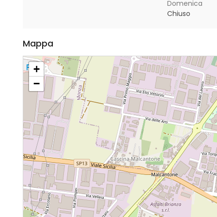
Domenica
Chiuso
Mappa
+
−