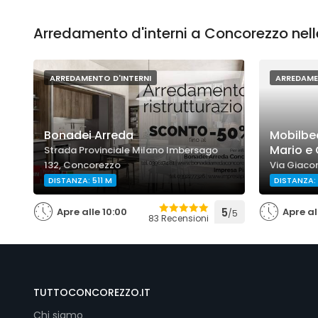
Arredamento d'interni a Concorezzo nell
ARREDAMENTO D'INTERNI
ARREDAME
Bonadei Arreda
Mobilbea
Mario e 
Strada Provinciale Milano Imbersago
132, Concorezzo
Via Giaco
DISTANZA: 511 M
DISTANZA:
Apre alle 10:00
5
Apre al
/5
83 Recensioni
TUTTOCONCOREZZO.IT
Chi siamo